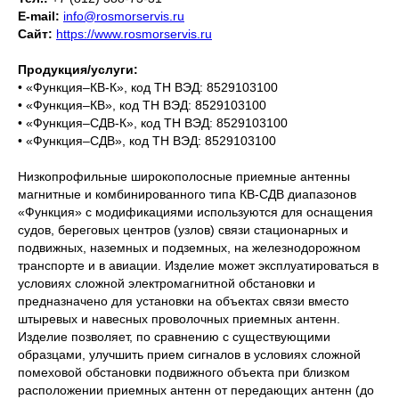
E-mail:
info@rosmorservis.ru
Сайт:
https://www.rosmorservis.ru
Продукция/услуги:
• «Функция–КВ-К», код ТН ВЭД: 8529103100
• «Функция–КВ», код ТН ВЭД: 8529103100
• «Функция–СДВ-К», код ТН ВЭД: 8529103100
• «Функция–СДВ», код ТН ВЭД: 8529103100
Низкопрофильные широкополосные приемные антенны
магнитные и комбинированного типа КВ-СДВ диапазонов
«Функция» с модификациями используются для оснащения
судов, береговых центров (узлов) связи стационарных и
подвижных, наземных и подземных, на железнодорожном
транспорте и в авиации. Изделие может эксплуатироваться в
условиях сложной электромагнитной обстановки и
предназначено для установки на объектах связи вместо
штыревых и навесных проволочных приемных антенн.
Изделие позволяет, по сравнению с существующими
образцами, улучшить прием сигналов в условиях сложной
помеховой обстановки подвижного объекта при близком
расположении приемных антенн от передающих антенн (до