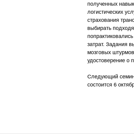
полученных навык
логистических ус
страхования тран
выбирать подходя
попрактиковались
затрат. Задания в
мозговых штурмов
удостоверение о 
Следующий семина
состоится 6 октяб