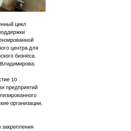
енный цикл
 поддержки
цензированной
ного центра для
ского бизнеса.
 Владимирова.
стие 10
ли предприятий
ализированного
кие организации,
я закрепления