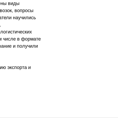
ены виды
возок, вопросы
атели научились
,
 логистических
ом числе в формате
вание и получили
ию экспорта и