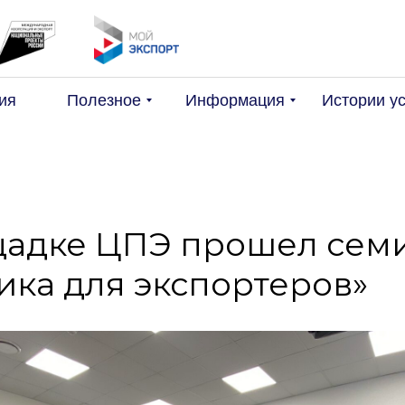
Поис
ия
Полезное
Информация
Истории у
щадке ЦПЭ прошел сем
ика для экспортеров»