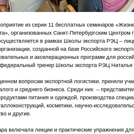
роприятие из серии 11 бесплатных семинаров «Жизн
кта», организованных Санкт-Петербургским Центром
 осуществляется в рамках Школы экспорта РЭЦ – ли
рганизации, созданной на базе Российского экспорт
овательных и акселерационных программ для россий
 федеральный тренер Школы экспорта РЭЦ Наталья
щенном вопросам экспортной логистики, приняли уча
алого и среднего бизнеса. Среди них – представите
родуктами питания и одеждой, производства специ
аллоконструкций, косметики, научно-исследовательс
во и другие.
ра включала лекции и практические упражнения дл