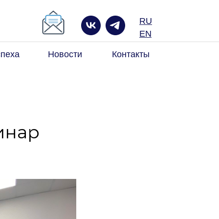
RU
к по сайту
EN
спеха
Новости
Контакты
инар