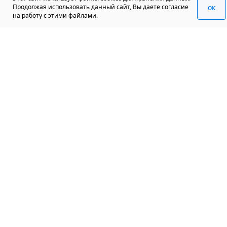
oк
Продолжая использовать данный сайт, Вы даете согласие
на работу с этими файлами.
+7 (812) 570 950 70
info@spbexport.ru
196006, Санкт-Петербург,
Московский проспект 129, 4
этаж
Подписаться на рассылку
ЧАТ БОТ
клуба
экспортёров