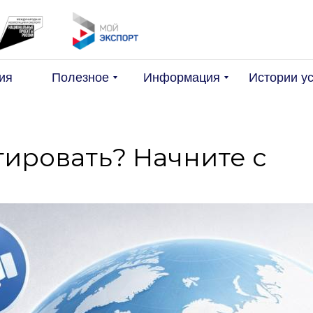
Поис
ия
Полезное
Информация
Истории у
тировать? Начните с