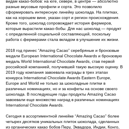
видам какао-бобов: на юге, севере, в центре — абсолютно
разные вкусовые профили и сорта. Это позволило
сформировать интересную линейку шоколада. На плитках,
как на хорошем вине, указан сорт и регион происхождения.
Кроме того, шоколад сопровождает история фермеров,
которые вырастили какао-бобы. Для нас шоколад — продукт
с определенной социальной составляющей, поскольку
работа с фермерами стала вкладом в улучшение их жизни.
2018 год принес “Amazing Cacao” серебряные и бронзовые
медали European International Chocolate Awards и бронзовую
медаль World International Chocolate Awards, став первой
российской компанией, получившей такую высокую оценку. В
2019 году компания завоевала награды в трех этапах
конкурса International Chocolate Awards Eastern Europe,
Europe and World не только за шоколадные плитки в
различных номинациях, но и за конфеты на основе своего
шоколада. В последующие годы продукты Amazing Cacao
завоевали еще множество наград в различных номинациях
International Chocolate Awards.
Сегодня в ассортиментной линейке “Amazing Cacao” более
четырех десятков уникальных плиток шоколада, сделанных
из органических какао бобов Перу, Эквадора, Индии, Конго,