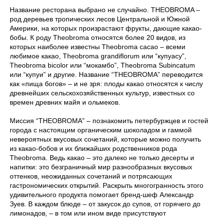
Название ресторана выбрано не случайно. THEOBROMA –
род деревьев тропических лесов Центральной и Южной
Америки, на которых произрастают фрукты, дающие какао-
бобы. К роду Theobroma относятся более 20 видов, из
которых наиболее известны Theobroma cacao – всеми
любимое какао, Theobroma grandiflorum или “купуасу”,
Theobroma bicolor или “мокамбо”, Theobroma Subincatum
или “купуи” и другие. Название “THEOBROMA” переводится
как «пища богов» – и не зря: плоды какао относятся к числу
древнейших сельскохозяйственных культур, известных со
времен древних майя и ольмеков.
Миссия “THEOBROMA” – познакомить петербуржцев и гостей
города с настоящим органическим шоколадом и гаммой
невероятных вкусовых сочетаний, которые можно получить
из какао-бобов и их ближайших родственников рода
Theobroma. Ведь какао – это далеко не только десерты и
напитки: это безграничный мир разнообразных вкусовых
оттенков, неожиданных сочетаний и потрясающих
гастрономических открытий. Раскрыть многогранность этого
удивительного продукта помогает бренд-шеф Александр
Зуев. В каждом блюде – от закусок до супов, от горячего до
лимонадов, – в том или ином виде присутствуют