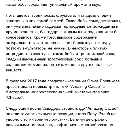
какао-бобы сохраняют уникальный аромат и вкус.
Ноты цветов, тропических фруктов или сладкие специи
заложены в них самой землей. Такие бобы самодостаточны,
они уже изначально содержат природные антиоксиданты и
другие вещества, благодаря которым шоколад хранится без
консервантов. Кроме того, высокое содержание
натурального какао-масла сознает бархатную текстуру,
поэтому эмульгаторы не нужны. В некоторых плитках
ингредиентов всего два: какао-бобы и тростниковой сахар —
сладкий высушенный тростниковый сок с большим
содержанием минералов, витаминов и других полезных
веществ.
В феврале 2017 года создатель компании Ольга Яровикова
презентовала первые три плитки “Amazing Cacao” в
Амстердаме на профессиональной выставке-ярмарке
“Chocoa”.
Следующей после Эквадора страной, где “Amazing Cacao”
начали закупать сырьевые позиции, стала Перу. Это было
удобно с точки зрения логистики. Вытянутая страна с
различными типами ландшафта очень многообразна по