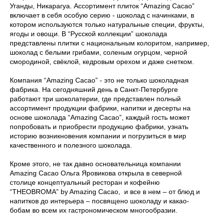
Уганды, Никарагуа. Ассортимент плиток “Amazing Cacao”
включает в себя особую серию - шоколад с начинками, в
котором используются только натуральные специи, фрукты,
ягоды и овощи. В “Русской коллекции” шоколада
представлены плитки с национальным колоритом, например,
шоколад с белыми грибами, соленым огурцом, черной
смородиной, свёклой, кедровым орехом и даже снетком.
Компания “Amazing Cacao” - это не только шоколадная
фабрика. На сегодняшний день в Санкт-Петербурге
работают три шоколатерии, где представлен полный
ассортимент продукции фабрики, напитки и десерты на
основе шоколада “Amazing Cacao”, каждый гость может
попробовать и приобрести продукцию фабрики, узнать
историю возникновения компании и погрузиться в мир
качественного и полезного шоколада.
Кроме этого, не так давно основательница компании
Amazing Cacao Ольга Яровикова открыла в северной
столице концептуальный ресторан и кофейню
“THEOBROMA” by Amazing Cacao, ​​ и все в нем – от блюд и
напитков до интерьера – посвящено шоколаду и какао-
бобам во всем их гастрономическом многообразии.