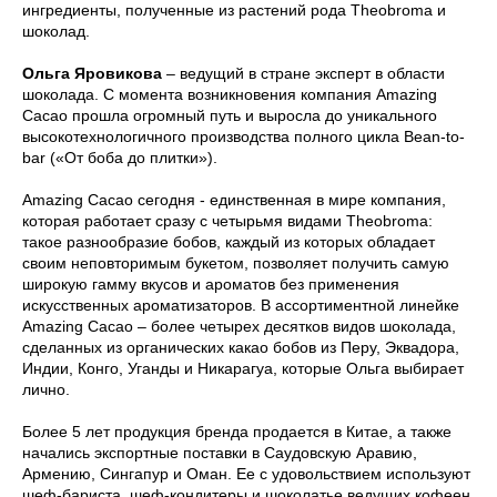
ингредиенты, полученные из растений рода Theobroma и
шоколад.
Ольга Яровикова
– ведущий в стране эксперт в области
шоколада. С момента возникновения компания Amazing
Cacao прошла огромный путь и выросла до уникального
высокотехнологичного производства полного цикла Bean-to-
bar («От боба до плитки»).
Amazing Cacao сегодня - единственная в мире компания,
которая работает сразу с четырьмя видами Theobroma:
такое разнообразие бобов, каждый из которых обладает
своим неповторимым букетом, позволяет получить самую
широкую гамму вкусов и ароматов без применения
искусственных ароматизаторов. В ассортиментной линейке
Amazing Cacao – более четырех десятков видов шоколада,
сделанных из органических какао бобов из Перу, Эквадора,
Индии, Конго, Уганды и Никарагуа, которые Ольга выбирает
лично.
Более 5 лет продукция бренда продается в Китае, а также
начались экспортные поставки в Саудовскую Аравию,
Армению, Сингапур и Оман. Ее с удовольствием используют
шеф-бариста, шеф-кондитеры и шоколатье ведущих кофеен