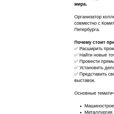
мира.
Организатор колл
совместно с Коми
Петербурга.
Почему стоит пр
✅ Расширить пром
✅ Найти новые точ
✅ Провести прямы
✅ Установить дело
✅ Представить с
выставок.
Основные тематич
Машинострое
Металлургия 