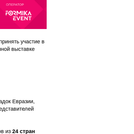
принять участие в
нной выставке
док Евразии,
едставителей
ов из
24 стран