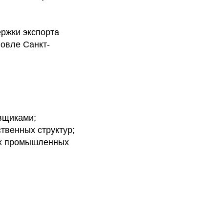
ержки экспорта
овле Санкт-
вщиками;
твенных структур;
ых промышленных