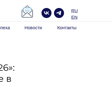
RU
к по сайту
EN
спеха
Новости
Контакты
6»:
е в