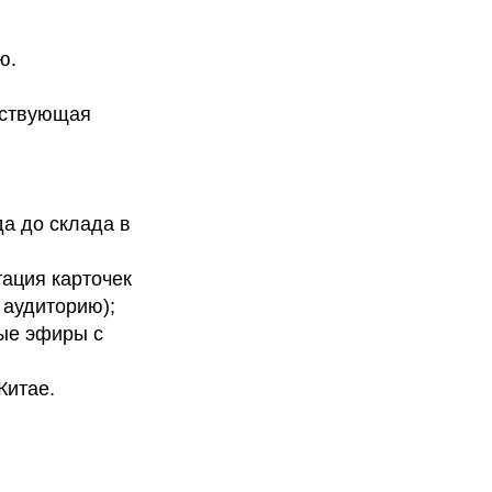
ю.
йствующая
а до склада в
ация карточек
 аудиторию);
ые эфиры с
Китае.