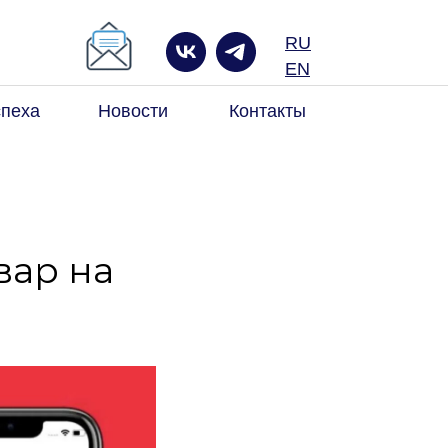
RU
к по сайту
EN
спеха
Новости
Контакты
вар на