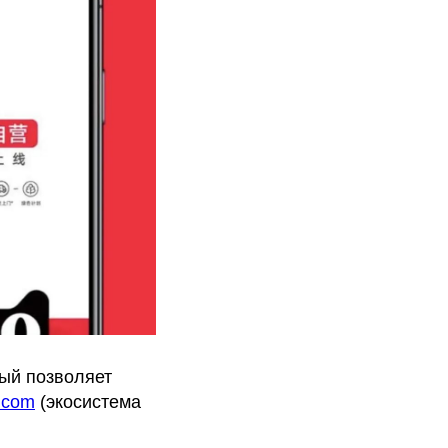
рый позволяет
.com
(экосистема