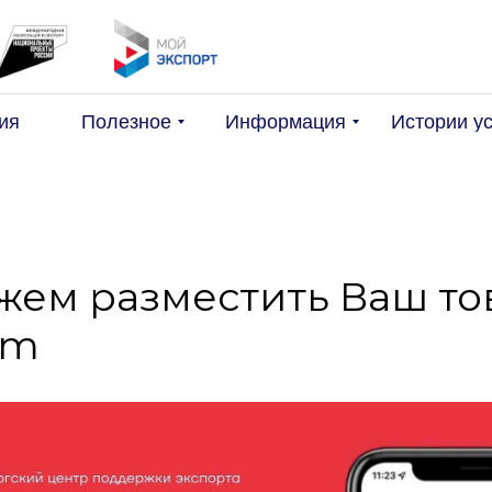
Поис
ия
Полезное
Информация
Истории у
жем разместить Ваш то
om