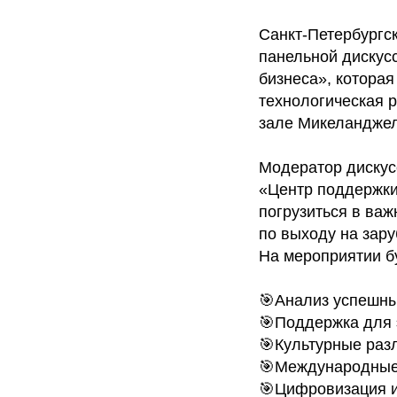
Санкт-Петербургск
панельной дискусс
бизнеса», котора
технологическая р
зале Микеланджел
Модератор дискус
«Центр поддержки 
погрузиться в ва
по выходу на зар
На мероприятии б
🎯Анализ успешны
🎯Поддержка для 
🎯Культурные разл
🎯Международные 
🎯Цифровизация и