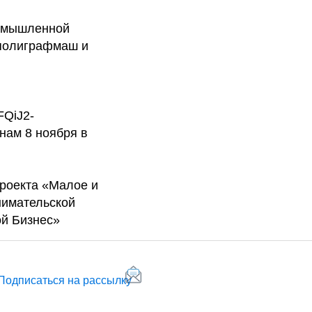
ромышленной
нполиграфмаш и
FQiJ2-
нам 8 ноября в
роекта «Малое и
нимательской
ой Бизнес»
Подписаться на рассылку