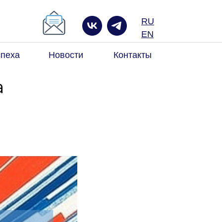
RU
к по сайту
EN
спеха
Новости
Контакты
а