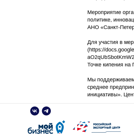
Мероприятие орга
политике, иннова
АНО «Санкт-Петер
Для участия в ме
(https://docs.go
aO2qUbSbotKmW2Bj
Точке кипения на
Мы поддерживаем 
среднее предприн
инициативы». Цен