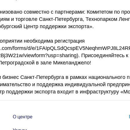
низовано совместно с партнерами: Комитетом по п
циям и торговле Санкт-Петербурга, Технопарком Ле
бургский Центр поддержки экспорта».
роприятии необходима регистрация
ogle.com/forms/d/e/1FAIpQLSdQcspEV5NeqhmWPJ8L24R
3W21w/viewform?usp=sharing). Присоединяйтесь к 
 Петроградской в зале Микеланджело!
бизнес Санкт-Петербурга в рамках национального п
имательство и поддержка индивидуальной предпри
тр поддержки экспорта входит в инфраструктуру «М
О центре