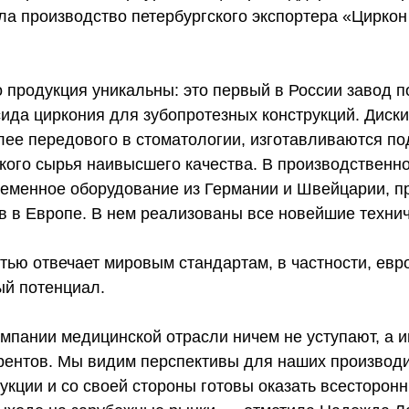
ла производство петербургского экспортера «Циркон
 продукция уникальны: это первый в России завод п
сида циркония для зубопротезных конструкций. Диски
лее передового в стоматологии, изготавливаются по
ского сырья наивысшего качества. В производственн
ременное оборудование из Германии и Швейцарии, пр
 в Европе. В нем реализованы все новейшие техни
ью отвечает мировым стандартам, в частности, евр
ый потенциал.
омпании медицинской отрасли ничем не уступают, а 
рентов. Мы видим перспективы для наших производ
укции и со своей стороны готовы оказать всесторо