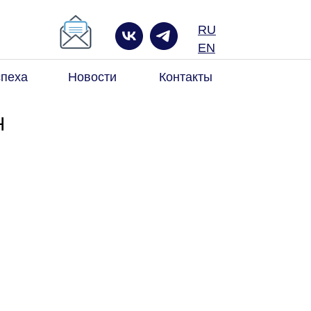
RU
к по сайту
EN
спеха
Новости
Контакты
н