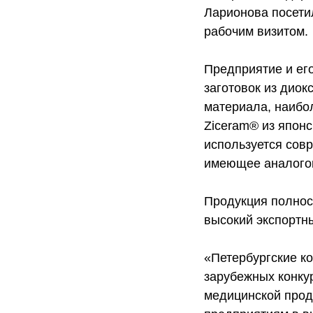
Ларионова посети
рабочим визитом.
Предприятие и его
заготовок из диок
материала, наибо
Ziceram® из япон
используется сов
имеющее аналогов
Продукция полност
высокий экспортн
«Петербургские к
зарубежных конку
медицинской прод