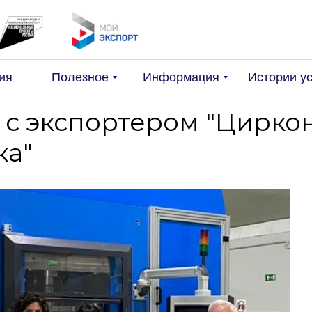
Поис
ия
Полезное
Информация
Истории у
 с экспортером "Цирко
ка"