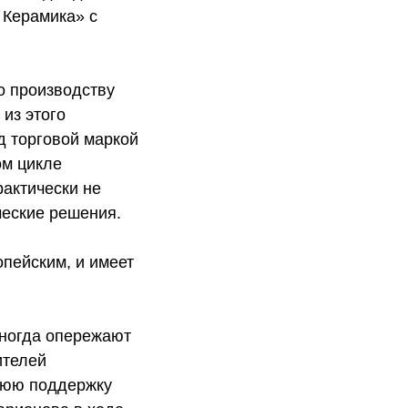
 Керамика» с
о производству
 из этого
д торговой маркой
ом цикле
актически не
ческие решения.
опейским, и имеет
иногда опережают
ителей
ннюю поддержку