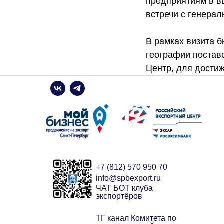
предприятиям в в
встречи с генера
В рамках визита 
географии поставо
Центр, для дости
+7 (812) 570 950 70
info@spbexport.ru
ЧАТ БОТ клуба
экспортёров
ТГ канал Комитета по