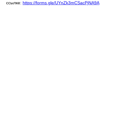
ссылке:
https://forms.gle/UYnZk3mCSacPjNA9A