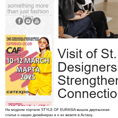
На модном портале STYLE OF EURASIA вышла двуязычная
статья о наших дизайнерах и о их визите в Астану.